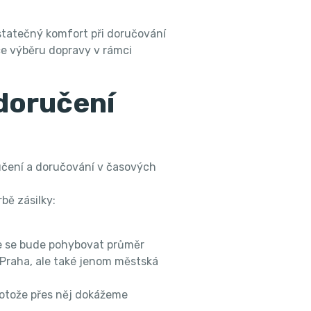
statečný komfort při doručování
ce výběru dopravy v rámci
doručení
oručení a doručování v časových
bě zásilky:
de se bude pohybovat průměr
 Praha, ale také jenom městská
protože přes něj dokážeme