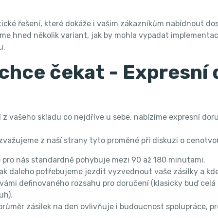
stické řešení, které dokáže i vašim zákazníkům nabídnout do
íme hned několik variant, jak by mohla vypadat implementa
u.
chce čekat - Expresní 
boží z vašeho skladu co nejdříve u sebe, nabízíme expresní d
zvažujeme z naší strany tyto proměné při diskuzi o cenotvor
e pro nás standardně pohybuje mezi 90 až 180 minutami.
ak daleho potřebujeme jezdit vyzvednout vaše zásilky a k
 vámi definovaného rozsahu pro doručení (klasicky buď celá
uh).
e průměr zásilek na den ovlivňuje i budoucnost spolupráce, 