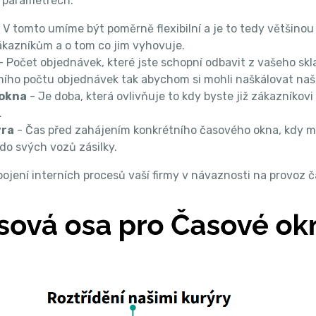
o parametrech:
 V tomto umíme být poměrně flexibilní a je to tedy většinou 
ákazníkům a o tom co jim vyhovuje.
- Počet objednávek, které jste schopní odbavit z vašeho skl
o počtu objednávek tak abychom si mohli naškálovat naši f
 okna
- Je doba, která ovlivňuje to kdy byste již zákazníkov
.
ýra
- Čas před zahájením konkrétního časového okna, kdy mo
 do svých vozů zásilky.
ojení interních procesů vaší firmy v návaznosti na provoz č