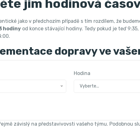
ěte jim hodinová časov
entické jako v předchozím případě s tím rozdílem, že budeme 
3 hodiny
od konce stávající hodiny. Tedy pokud je teď 9:35,
4:00.
ementace dopravy ve vaše
Hodina
Vyberte...
řejmě závislý na představivovsti vašeho týmu. Podobnou s