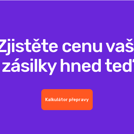
Zjistěte cenu vaš
zásilky hned teď
Kalkulátor přepravy