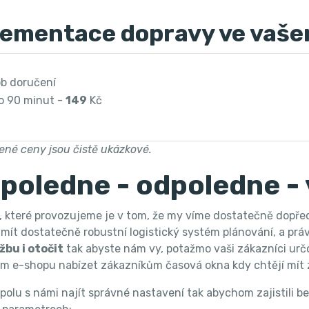
ementace dopravy ve vaše
sob doručení
o 90 minut -
149
Kč
né ceny jsou čistě ukázkové.
poledne - odpoledne -
žby, které provozujeme je v tom, že my víme dostatečně dop
mít dostatečně robustní logistický systém plánování, a pr
žbu i otočit
tak abyste nám vy, potažmo vaši zákazníci urč
m e-shopu nabízet zákazníkům časová okna kdy chtějí mít 
spolu s námi najít správné nastavení tak abychom zajistili b