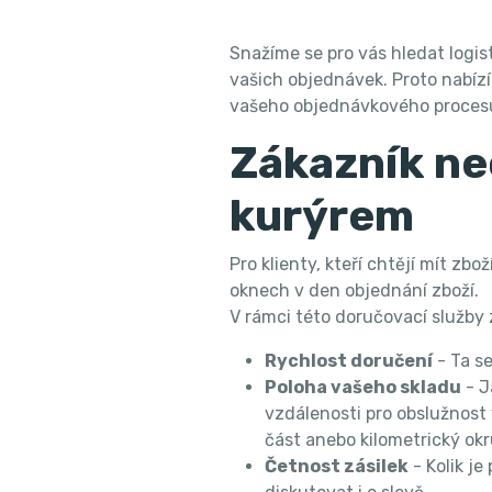
Snažíme se pro vás hledat logi
vašich objednávek. Proto nabíz
vašeho objednávkového proces
Zákazník ne
kurýrem
Pro klienty, kteří chtějí mít z
oknech v den objednání zboží.
V rámci této doručovací služby 
Rychlost doručení
- Ta s
Poloha vašeho skladu
- J
vzdálenosti pro obslužnost
část anebo kilometrický okr
Četnost zásilek
- Kolik j