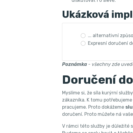
diskutovat i o slevě.
Ukázková impl
... alternativní způ
Expresní doručení d
Poznámka
- všechny zde uvede
Doručení do
Myslíme si, že síla kurýrní slu
zákazníka. K tomu potřebujeme 
pracujeme. Proto dokážeme
slu
doručení. Proto můžete ná vaše
V rámci této služby je důležité 