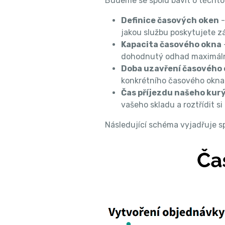
Budeme se spolu bavit o těcht
Definice časových oken
-
jakou službu poskytujete z
Kapacita časového okna
dohodnutý odhad maximálníh
Doba uzavření časového
konkrétního časového okna
Čas příjezdu našeho kur
vašeho skladu a roztřídit si
Následující schéma vyjadřuje sp