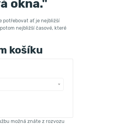
á okna."
potřebovat ať je nejbližší
 potom nejbližší časové, které
m košíku
lužbu možná znáte z rozvozu